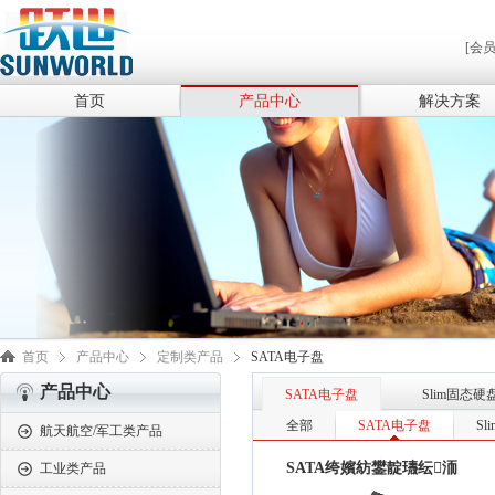
[会
首页
产品中心
解决方案
首页
产品中心
定制类产品
SATA电子盘
产品中心
SATA电子盘
Slim固态硬
全部
SATA电子盘
S
航天航空/军工类产品
SATA绔嬪紡鐢靛瓙纭洏
工业类产品