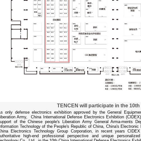
TENCEN will participate in the 10th
s only defense electronics exhibition approved by the General Equipme
iberation Army, China International Defense Electronics Exhibition (CIDEX
upport of the Chinese people's Liberation Army General Arma-ments Dep
nformation Technology of the People's Republic of China, China's Electronic 
hina Electronics Technology Group Corporation, in recent years CIDEX
uthoritative high-end professional perspective and unique personaliz
echnology Co., Ltd. in the 10th China International Defense Electronics Exhibi