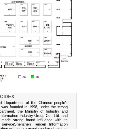
CIDEX
nt Department of the Chinese people's
) was founded in 1998, under the strong
artment, the Ministry of Industry and
Information Industry Group Co., Ltd. and
 made strong brand influence with its
ed serviceShenzhen Tencen Information
tion will have a grand display of military